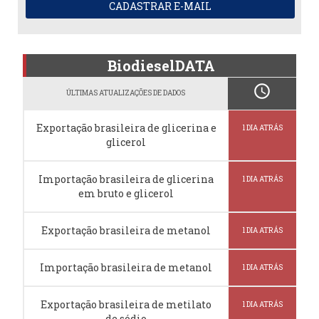
CADASTRAR E-MAIL
BiodieselDATA
schedule
ÚLTIMAS ATUALIZAÇÕES DE DADOS
Exportação brasileira de glicerina e
1 DIA ATRÁS
glicerol
Importação brasileira de glicerina
1 DIA ATRÁS
em bruto e glicerol
Exportação brasileira de metanol
1 DIA ATRÁS
Importação brasileira de metanol
1 DIA ATRÁS
Exportação brasileira de metilato
1 DIA ATRÁS
de sódio