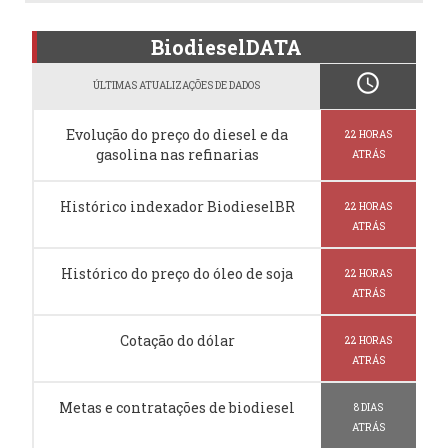
BiodieselDATA
schedule
ÚLTIMAS ATUALIZAÇÕES DE DADOS
Evolução do preço do diesel e da
22 HORAS
gasolina nas refinarias
ATRÁS
Histórico indexador BiodieselBR
22 HORAS
ATRÁS
Histórico do preço do óleo de soja
22 HORAS
ATRÁS
Cotação do dólar
22 HORAS
ATRÁS
Metas e contratações de biodiesel
8 DIAS
ATRÁS