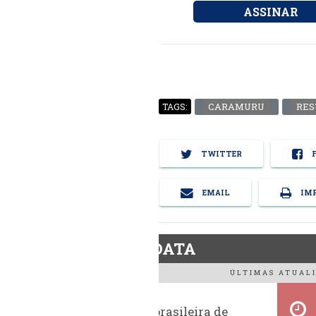
ASSINAR
CARAMURU
RES
TAGS:
TWITTER
F
EMAIL
IMP
BiodieselDATA
ÚLTIMAS ATUALI
Exportação brasileira de