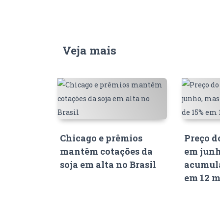
Veja mais
Chicago e prêmios
Preço d
mantêm cotações da
em junh
soja em alta no Brasil
acumula
em 12 m