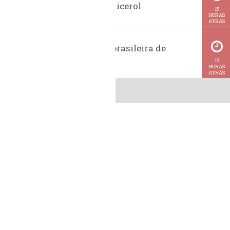
glicerina e glicerol
15
HORAS
ATRÁS
Exportação brasileira de
metanol
15
HORAS
ATRÁS