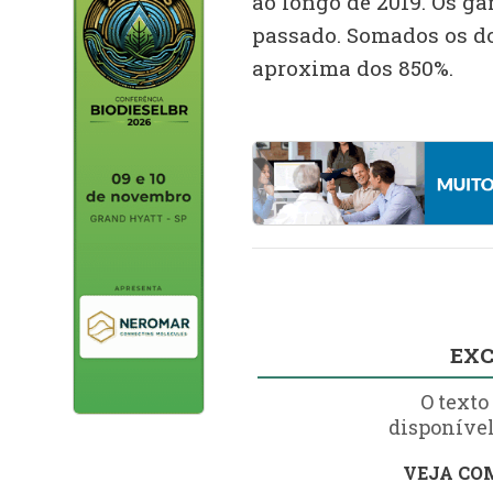
ao longo de 2019. Os g
passado. Somados os do
aproxima dos 850%.
EXC
O texto
disponível
VEJA COM