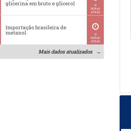
glicerina em bruto e glicerol
15
HORAS
ATRÁS
Importação brasileira de
metanol
15
HORAS
ATRÁS
Mais dados atualizados →