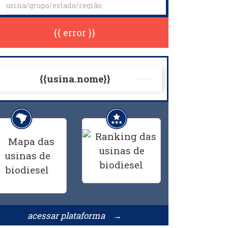
{{ error }}
{{usina.nome}}
acessar plataforma →