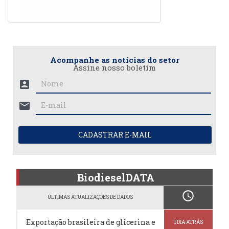
Acompanhe as notícias do setor
Assine nosso boletim
account_box
mail
CADASTRAR E-MAIL
BiodieselDATA
schedule
ÚLTIMAS ATUALIZAÇÕES DE DADOS
Exportação brasileira de glicerina e
1 DIA ATRÁS