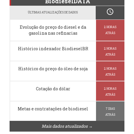
BiodieselDATA
schedule
ÚLTIMAS ATUALIZAÇÕES DE DADOS
Evolução do preço do diesel e da
2 HORAS
gasolina nas refinarias
ATRÁS
Histórico indexador BiodieselBR
2 HORAS
ATRÁS
Histórico do preço do óleo de soja
2 HORAS
ATRÁS
Cotação do dólar
2 HORAS
ATRÁS
Metas e contratações de biodiesel
7 DIAS
ATRÁS
Mais dados atualizados →