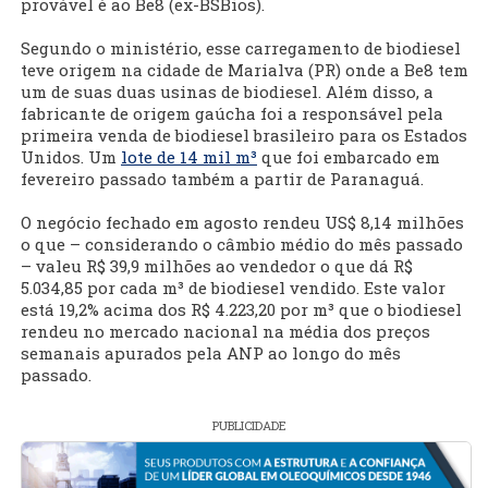
provável é ao Be8 (ex-BSBios).
Segundo o ministério, esse carregamento de biodiesel
teve origem na cidade de Marialva (PR) onde a Be8 tem
um de suas duas usinas de biodiesel. Além disso, a
fabricante de origem gaúcha foi a responsável pela
primeira venda de biodiesel brasileiro para os Estados
Unidos. Um
lote de 14 mil m³
que foi embarcado em
fevereiro passado também a partir de Paranaguá.
O negócio fechado em agosto rendeu US$ 8,14 milhões
o que – considerando o câmbio médio do mês passado
– valeu R$ 39,9 milhões ao vendedor o que dá R$
5.034,85 por cada m³ de biodiesel vendido. Este valor
está 19,2% acima dos R$ 4.223,20 por m³ que o biodiesel
rendeu no mercado nacional na média dos preços
semanais apurados pela ANP ao longo do mês
passado.
PUBLICIDADE