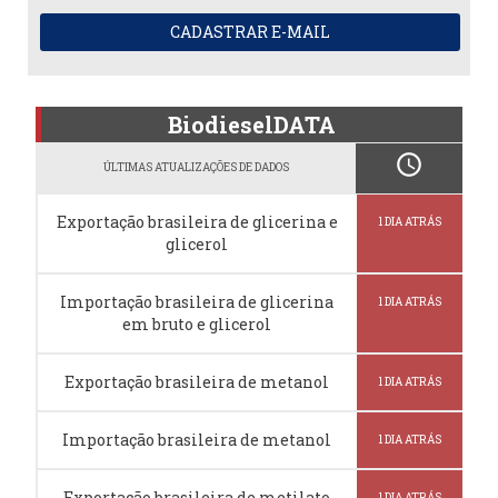
CADASTRAR E-MAIL
BiodieselDATA
schedule
ÚLTIMAS ATUALIZAÇÕES DE DADOS
Exportação brasileira de glicerina e
1 DIA ATRÁS
glicerol
Importação brasileira de glicerina
1 DIA ATRÁS
em bruto e glicerol
Exportação brasileira de metanol
1 DIA ATRÁS
Importação brasileira de metanol
1 DIA ATRÁS
Exportação brasileira de metilato
1 DIA ATRÁS