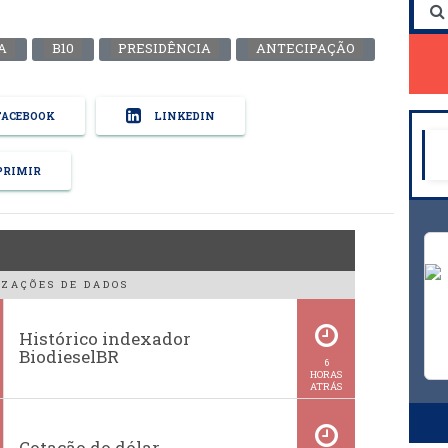
A
B10
PRESIDÊNCIA
ANTECIPAÇÃO
ACEBOOK
LINKEDIN
RIMIR
ZAÇÕES DE DADOS
Histórico indexador
BiodieselBR
6
HORAS
ATRÁS
Cotação do dólar