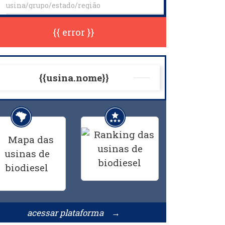
{{ error }}
{{usina.nome}}
acessar plataforma →