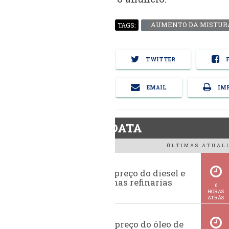
AUMENTO DA MISTUR
TAGS:
TWITTER
F
EMAIL
IMP
BiodieselDATA
ÚLTIMAS ATUALI
Evolução do preço do diesel e
da gasolina nas refinarias
6
HORAS
ATRÁS
Histórico do preço do óleo de