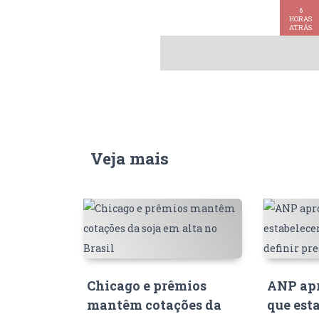
soja
6
HORAS
ATRÁS
Veja mais
Chicago e prêmios
ANP apr
mantêm cotações da
que est