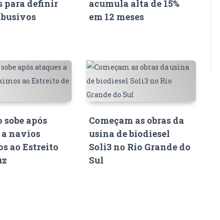
s para definir
acumula alta de 15%
abusivos
em 12 meses
o sobe após
Começam as obras da
 a navios
usina de biodiesel
s ao Estreito
Soli3 no Rio Grande do
uz
Sul