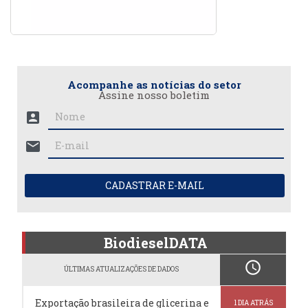
Acompanhe as notícias do setor
Assine nosso boletim
account_box
mail
CADASTRAR E-MAIL
BiodieselDATA
schedule
ÚLTIMAS ATUALIZAÇÕES DE DADOS
Exportação brasileira de glicerina e
1 DIA ATRÁS