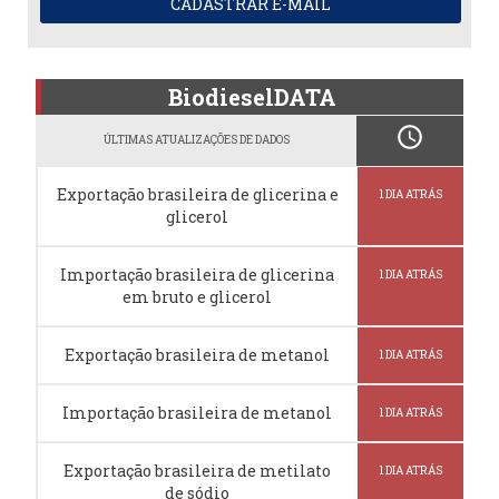
CADASTRAR E-MAIL
BiodieselDATA
schedule
ÚLTIMAS ATUALIZAÇÕES DE DADOS
Exportação brasileira de glicerina e
1 DIA ATRÁS
glicerol
Importação brasileira de glicerina
1 DIA ATRÁS
em bruto e glicerol
Exportação brasileira de metanol
1 DIA ATRÁS
Importação brasileira de metanol
1 DIA ATRÁS
Exportação brasileira de metilato
1 DIA ATRÁS
de sódio