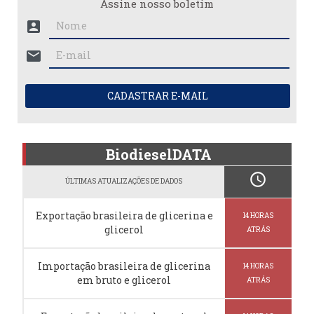
Assine nosso boletim
account_box
mail
CADASTRAR E-MAIL
BiodieselDATA
schedule
ÚLTIMAS ATUALIZAÇÕES DE DADOS
Exportação brasileira de glicerina e
14 HORAS
glicerol
ATRÁS
Importação brasileira de glicerina
14 HORAS
em bruto e glicerol
ATRÁS