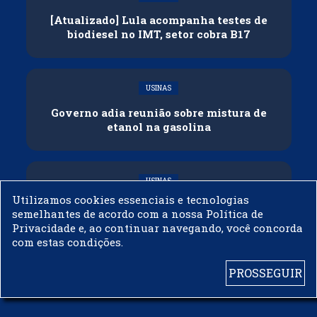
[Atualizado] Lula acompanha testes de
biodiesel no IMT, setor cobra B17
USINAS
Governo adia reunião sobre mistura de
etanol na gasolina
USINAS
Utilizamos cookies essenciais e tecnologias
CNPE veda importação de biodiesel
semelhantes de acordo com a nossa Política de
Privacidade e, ao continuar navegando, você concorda
com estas condições.
PROSSEGUIR
© 2003 - 2019 -
BIODIESELBR.COM - TODOS OS DIREITOS RESERVADOS