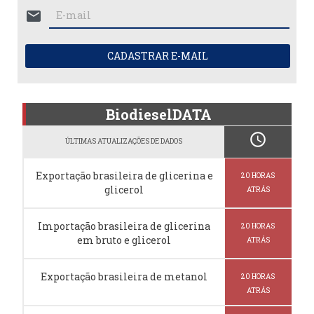
mail
CADASTRAR E-MAIL
BiodieselDATA
schedule
ÚLTIMAS ATUALIZAÇÕES DE DADOS
Exportação brasileira de glicerina e
20 HORAS
glicerol
ATRÁS
Importação brasileira de glicerina
20 HORAS
em bruto e glicerol
ATRÁS
Exportação brasileira de metanol
20 HORAS
ATRÁS