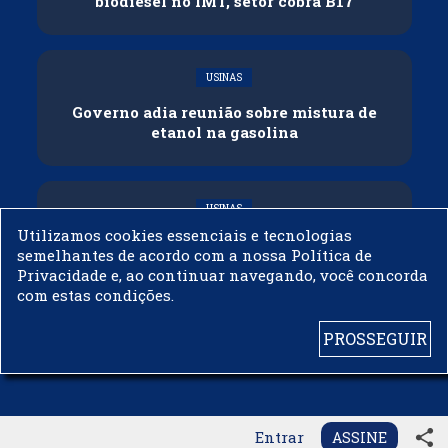
biodiesel no IMT, setor cobra B17
USINAS
Governo adia reunião sobre mistura de
etanol na gasolina
USINAS
Utilizamos cookies essenciais e tecnologias
CNPE veda importação de biodiesel
semelhantes de acordo com a nossa Política de
Privacidade e, ao continuar navegando, você concorda
com estas condições.
PROSSEGUIR
© 2003 - 2019 -
BIODIESELBR.COM - TODOS OS DIREITOS RESERVADOS
share
Entrar
ASSINE