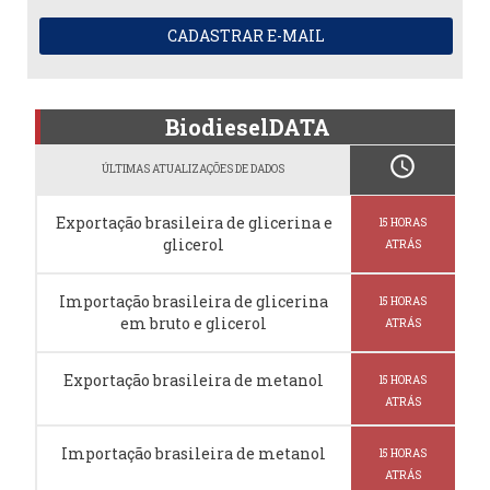
CADASTRAR E-MAIL
BiodieselDATA
schedule
ÚLTIMAS ATUALIZAÇÕES DE DADOS
Exportação brasileira de glicerina e
15 HORAS
glicerol
ATRÁS
Importação brasileira de glicerina
15 HORAS
em bruto e glicerol
ATRÁS
Exportação brasileira de metanol
15 HORAS
ATRÁS
Importação brasileira de metanol
15 HORAS
ATRÁS