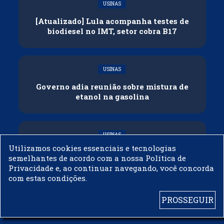
USINAS
[Atualizado] Lula acompanha testes de
biodiesel no IMT, setor cobra B17
USINAS
Governo adia reunião sobre mistura de
etanol na gasolina
USINAS
Utilizamos cookies essenciais e tecnologias
CNPE veda importação de biodiesel
semelhantes de acordo com a nossa Política de
Privacidade e, ao continuar navegando, você concorda
com estas condições.
PROSSEGUIR
© 2003 - 2019 -
BIODIESELBR.COM - TODOS OS DIREITOS RESERVADOS