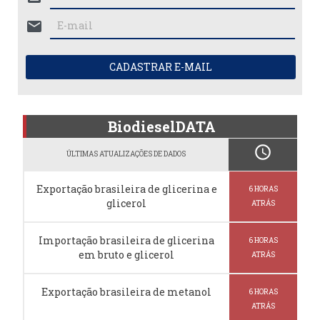
mail
CADASTRAR E-MAIL
BiodieselDATA
schedule
ÚLTIMAS ATUALIZAÇÕES DE DADOS
Exportação brasileira de glicerina e
6 HORAS
glicerol
ATRÁS
Importação brasileira de glicerina
6 HORAS
em bruto e glicerol
ATRÁS
Exportação brasileira de metanol
6 HORAS
ATRÁS