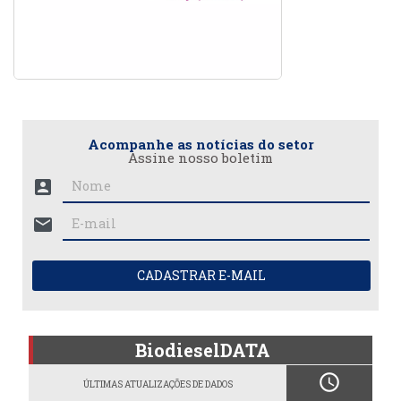
Acompanhe as notícias do setor
Assine nosso boletim
account_box
mail
CADASTRAR E-MAIL
BiodieselDATA
schedule
ÚLTIMAS ATUALIZAÇÕES DE DADOS