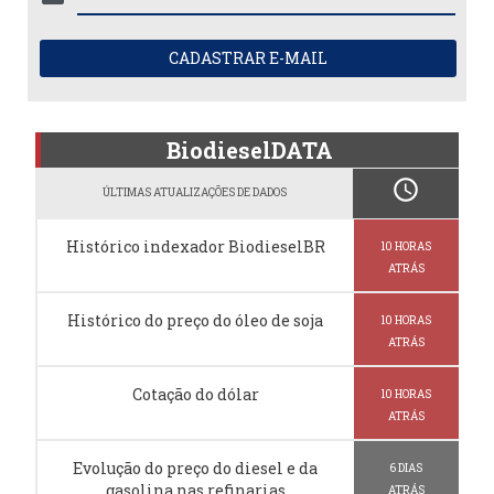
CADASTRAR E-MAIL
BiodieselDATA
schedule
ÚLTIMAS ATUALIZAÇÕES DE DADOS
Histórico indexador BiodieselBR
10 HORAS
ATRÁS
Histórico do preço do óleo de soja
10 HORAS
ATRÁS
Cotação do dólar
10 HORAS
ATRÁS
Evolução do preço do diesel e da
6 DIAS
gasolina nas refinarias
ATRÁS