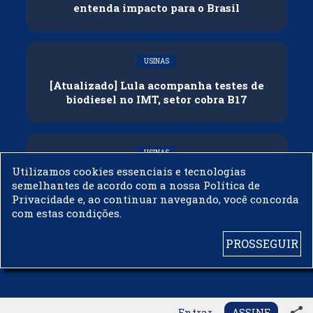
entenda impacto para o Brasil
USINAS
[Atualizado] Lula acompanha testes de
biodiesel no IMT, setor cobra B17
USINAS
Utilizamos cookies essenciais e tecnologias
Governo adia reunião sobre mistura de
semelhantes de acordo com a nossa Política de
etanol na gasolina
Privacidade e, ao continuar navegando, você concorda
com estas condições.
PROSSEGUIR
© 2003 - 2019 -
BIODIESELBR.COM - TODOS OS DIREITOS RESERVADOS
share
Entrar
ASSINE