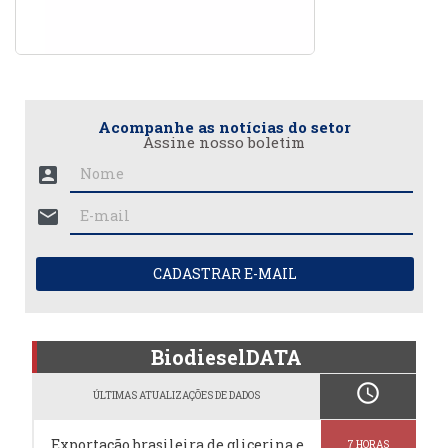
Acompanhe as notícias do setor
Assine nosso boletim
account_box
mail
CADASTRAR E-MAIL
BiodieselDATA
schedule
ÚLTIMAS ATUALIZAÇÕES DE DADOS
Exportação brasileira de glicerina e
7 HORAS