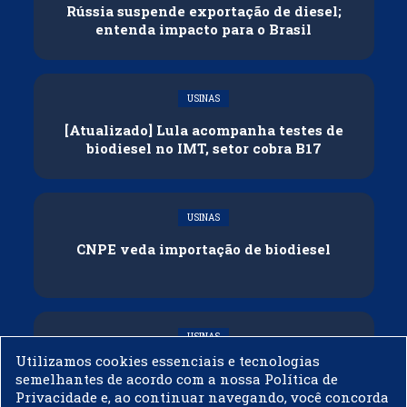
Rússia suspende exportação de diesel;
entenda impacto para o Brasil
USINAS
[Atualizado] Lula acompanha testes de
biodiesel no IMT, setor cobra B17
USINAS
CNPE veda importação de biodiesel
USINAS
Utilizamos cookies essenciais e tecnologias
Acelen Renováveis assina acordo com
semelhantes de acordo com a nossa Política de
Bunge para óleo de soja em projeto na
Privacidade e, ao continuar navegando, você concorda
Bahia