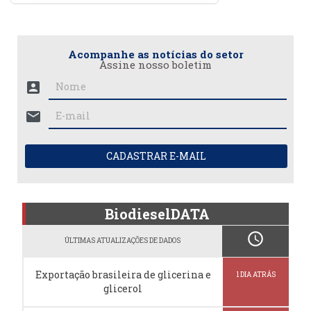
Acompanhe as notícias do setor
Assine nosso boletim
account_box
mail
CADASTRAR E-MAIL
BiodieselDATA
schedule
ÚLTIMAS ATUALIZAÇÕES DE DADOS
Exportação brasileira de glicerina e
1 DIA ATRÁS
glicerol