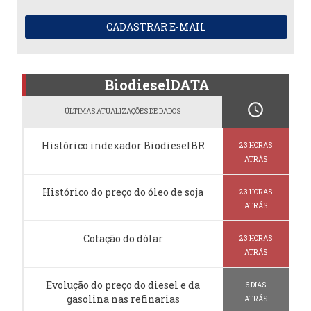
CADASTRAR E-MAIL
BiodieselDATA
schedule
ÚLTIMAS ATUALIZAÇÕES DE DADOS
Histórico indexador BiodieselBR
23 HORAS
ATRÁS
Histórico do preço do óleo de soja
23 HORAS
ATRÁS
Cotação do dólar
23 HORAS
ATRÁS
Evolução do preço do diesel e da
6 DIAS
gasolina nas refinarias
ATRÁS