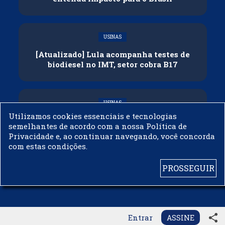
USINAS
[Atualizado] Lula acompanha testes de
biodiesel no IMT, setor cobra B17
USINAS
Utilizamos cookies essenciais e tecnologias
Governo adia reunião sobre mistura de
semelhantes de acordo com a nossa Política de
etanol na gasolina
Privacidade e, ao continuar navegando, você concorda
com estas condições.
PROSSEGUIR
© 2003 - 2019 -
BIODIESELBR.COM - TODOS OS DIREITOS RESERVADOS
share
Entrar
ASSINE