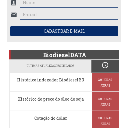
account_box
mail
CADASTRAR E-MAIL
BiodieselDATA
schedule
ÚLTIMAS ATUALIZAÇÕES DE DADOS
Histórico indexador BiodieselBR
20 HORAS
ATRÁS
Histórico do preço do óleo de soja
20 HORAS
ATRÁS
Cotação do dólar
20 HORAS
ATRÁS