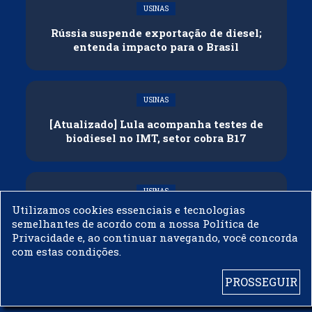
USINAS
Rússia suspende exportação de diesel;
entenda impacto para o Brasil
USINAS
[Atualizado] Lula acompanha testes de
biodiesel no IMT, setor cobra B17
USINAS
Utilizamos cookies essenciais e tecnologias
Governo adia reunião sobre mistura de
semelhantes de acordo com a nossa Política de
etanol na gasolina
Privacidade e, ao continuar navegando, você concorda
com estas condições.
PROSSEGUIR
© 2003 - 2019 -
BIODIESELBR.COM - TODOS OS DIREITOS RESERVADOS