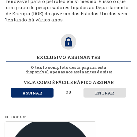
renovável para o petróleo em si mesmo. É isso o que
um grupo de pesquisadores ligados ao Departamento
de Energia (DOE) do governo dos Estados Unidos vem
https://pubs.rsc.org/en/Content/ArticleLand
tentando há vários anos.
EXCLUSIVO ASSINANTES
O texto completo desta página está
disponível apenas aos assinantes do site!
VEJA COMO É FÁCIL E RÁPIDO ASSINAR
OU
ASSINAR
ENTRAR
PUBLICIDADE