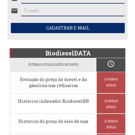
mail
CADASTRAR E-MAIL
BiodieselDATA
schedule
ÚLTIMAS ATUALIZAÇÕES DE DADOS
Evolução do preço do diesel e da
13 HORAS
gasolina nas refinarias
ATRÁS
Histórico indexador BiodieselBR
13 HORAS
ATRÁS
Histórico do preço do óleo de soja
13 HORAS
ATRÁS