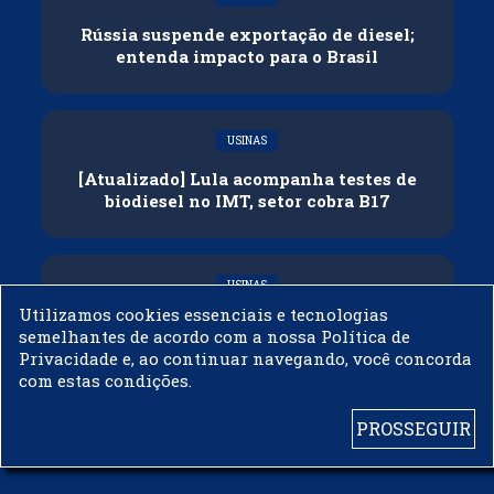
Rússia suspende exportação de diesel;
entenda impacto para o Brasil
USINAS
[Atualizado] Lula acompanha testes de
biodiesel no IMT, setor cobra B17
USINAS
Utilizamos cookies essenciais e tecnologias
Governo adia reunião sobre mistura de
semelhantes de acordo com a nossa Política de
etanol na gasolina
Privacidade e, ao continuar navegando, você concorda
com estas condições.
PROSSEGUIR
© 2003 - 2019 -
BIODIESELBR.COM - TODOS OS DIREITOS RESERVADOS