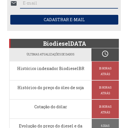
mail
CADASTRAR E-MAIL
BiodieselDATA
schedule
ÚLTIMAS ATUALIZAÇÕES DE DADOS
Histórico indexador BiodieselBR
18 HORAS
ATRÁS
Histórico do preço do óleo de soja
18 HORAS
ATRÁS
Cotação do dólar
18 HORAS
ATRÁS
Evolução do preço do diesel e da
6 DIAS