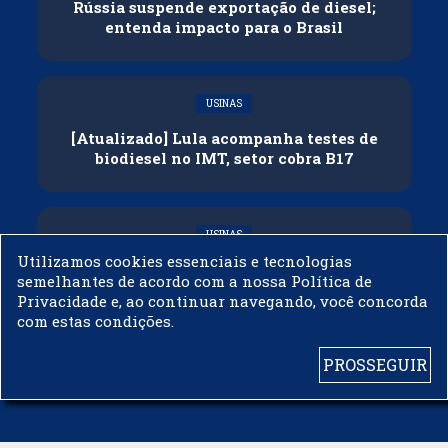
Rússia suspende exportação de diesel;
entenda impacto para o Brasil
USINAS
[Atualizado] Lula acompanha testes de
biodiesel no IMT, setor cobra B17
USINAS
Utilizamos cookies essenciais e tecnologias
Governo adia reunião sobre mistura de
semelhantes de acordo com a nossa Política de
etanol na gasolina
Privacidade e, ao continuar navegando, você concorda
com estas condições.
PROSSEGUIR
© 2003 - 2019 -
BIODIESELBR.COM - TODOS OS DIREITOS RESERVADOS