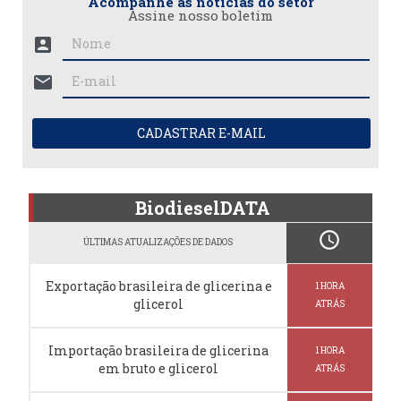
Acompanhe as notícias do setor
Assine nosso boletim
account_box
mail
CADASTRAR E-MAIL
BiodieselDATA
schedule
ÚLTIMAS ATUALIZAÇÕES DE DADOS
Exportação brasileira de glicerina e
1 HORA
glicerol
ATRÁS
Importação brasileira de glicerina
1 HORA
em bruto e glicerol
ATRÁS