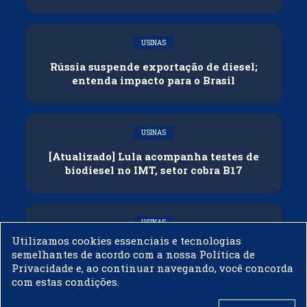
USINAS
Rússia suspende exportação de diesel;
entenda impacto para o Brasil
USINAS
[Atualizado] Lula acompanha testes de
biodiesel no IMT, setor cobra B17
USINAS
Utilizamos cookies essenciais e tecnologias
Governo adia reunião sobre mistura de
semelhantes de acordo com a nossa Política de
etanol na gasolina
Privacidade e, ao continuar navegando, você concorda
com estas condições.