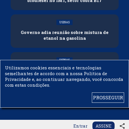
biodiesel no IMT, setor cobra B17
USINAS
Governo adia reunião sobre mistura de
etanol na gasolina
USINAS
Utilizamos cookies essenciais e tecnologias
CNPE veda importação de biodiesel
semelhantes de acordo com a nossa Política de
Privacidade e, ao continuar navegando, você concorda
com estas condições.
PROSSEGUIR
© 2003 - 2019 -
BIODIESELBR.COM - TODOS OS DIREITOS RESERVADOS
share
Entrar
ASSINE