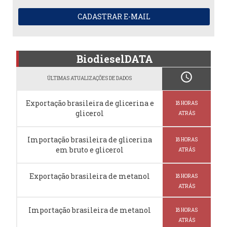
CADASTRAR E-MAIL
BiodieselDATA
schedule
ÚLTIMAS ATUALIZAÇÕES DE DADOS
Exportação brasileira de glicerina e
18 HORAS
glicerol
ATRÁS
Importação brasileira de glicerina
18 HORAS
em bruto e glicerol
ATRÁS
Exportação brasileira de metanol
18 HORAS
ATRÁS
Importação brasileira de metanol
18 HORAS
ATRÁS