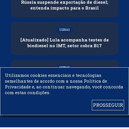
Rússia suspende exportação de diesel;
entenda impacto para o Brasil
USINAS
[Atualizado] Lula acompanha testes de
biodiesel no IMT, setor cobra B17
USINAS
Utilizamos cookies essenciais e tecnologias
Governo adia reunião sobre mistura de
semelhantes de acordo com a nossa Política de
etanol na gasolina
Privacidade e, ao continuar navegando, você concorda
com estas condições.
PROSSEGUIR
© 2003 - 2019 -
BIODIESELBR.COM - TODOS OS DIREITOS RESERVADOS