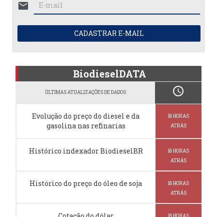
mail
CADASTRAR E-MAIL
BiodieselDATA
schedule
ÚLTIMAS ATUALIZAÇÕES DE DADOS
Evolução do preço do diesel e da
18 HORAS
gasolina nas refinarias
ATRÁS
Histórico indexador BiodieselBR
18 HORAS
ATRÁS
Histórico do preço do óleo de soja
18 HORAS
ATRÁS
Cotação do dólar
18 HORAS