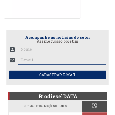
Acompanhe as notícias do setor
Assine nosso boletim
account_box
mail
CADASTRAR E-MAIL
BiodieselDATA
schedule
ÚLTIMAS ATUALIZAÇÕES DE DADOS