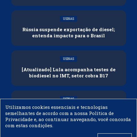
USINAS
Rússia suspende exportação de diesel;
entenda impacto para o Brasil
USINAS
[Atualizado] Lula acompanha testes de
biodiesel no IMT, setor cobra B17
USINAS
Utilizamos cookies essenciais e tecnologias
Governo adia reunião sobre mistura de
semelhantes de acordo com a nossa Política de
etanol na gasolina
Privacidade e, ao continuar navegando, você concorda
com estas condições.