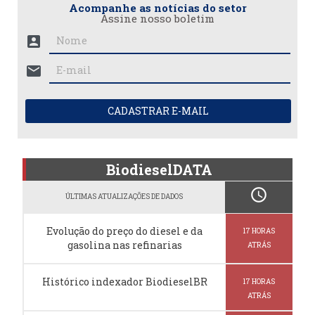
Acompanhe as notícias do setor
Assine nosso boletim
account_box
mail
CADASTRAR E-MAIL
BiodieselDATA
schedule
ÚLTIMAS ATUALIZAÇÕES DE DADOS
Evolução do preço do diesel e da
17 HORAS
gasolina nas refinarias
ATRÁS
Histórico indexador BiodieselBR
17 HORAS
ATRÁS