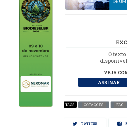
EXC
O texto
disponível
VEJA COM
ASSINAR
COTAÇÕES
FAO
TAGS:
TWITTER
F