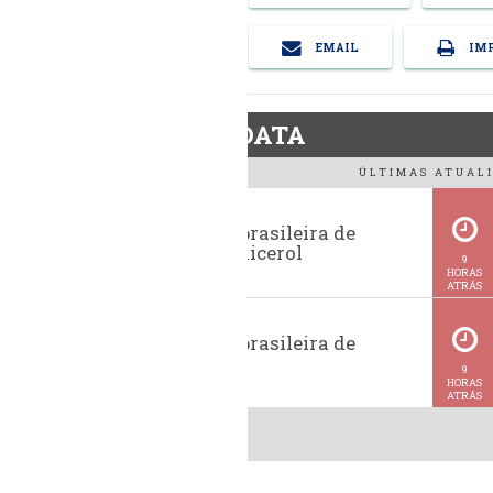
EMAIL
IMP
BiodieselDATA
ÚLTIMAS ATUALI
Exportação brasileira de
glicerina e glicerol
9
HORAS
ATRÁS
Exportação brasileira de
metanol
9
HORAS
ATRÁS