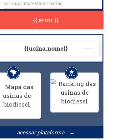
{{ error }}
{{usina.nome}}
acessar plataforma →