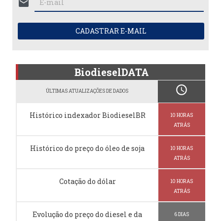
mail
CADASTRAR E-MAIL
BiodieselDATA
schedule
ÚLTIMAS ATUALIZAÇÕES DE DADOS
Histórico indexador BiodieselBR
10 HORAS
ATRÁS
Histórico do preço do óleo de soja
10 HORAS
ATRÁS
Cotação do dólar
10 HORAS
ATRÁS
Evolução do preço do diesel e da
6 DIAS