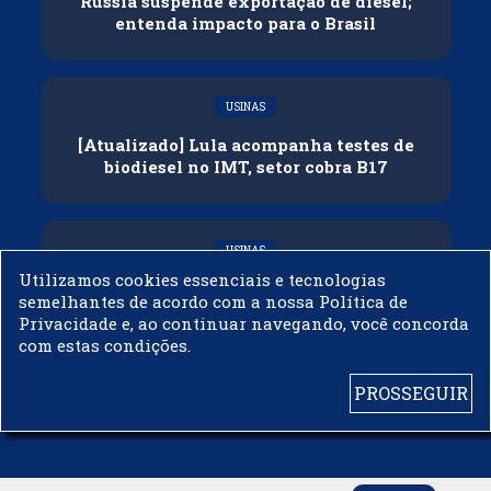
Rússia suspende exportação de diesel;
entenda impacto para o Brasil
USINAS
[Atualizado] Lula acompanha testes de
biodiesel no IMT, setor cobra B17
USINAS
Utilizamos cookies essenciais e tecnologias
Governo adia reunião sobre mistura de
semelhantes de acordo com a nossa Política de
etanol na gasolina
Privacidade e, ao continuar navegando, você concorda
com estas condições.
PROSSEGUIR
© 2003 - 2019 -
BIODIESELBR.COM - TODOS OS DIREITOS RESERVADOS