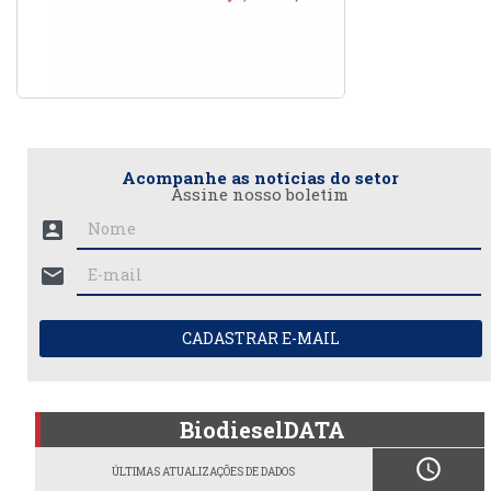
Acompanhe as notícias do setor
Assine nosso boletim
account_box
mail
CADASTRAR E-MAIL
BiodieselDATA
schedule
ÚLTIMAS ATUALIZAÇÕES DE DADOS