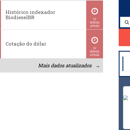
Histórico indexador
BiodieselBR
22
HORAS
ATRÁS
Cotação do dólar
22
HORAS
ATRÁS
Mais dados atualizados →