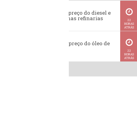
Evolução do preço do diesel e
da gasolina nas refinarias
22
HORAS
ATRÁS
Histórico do preço do óleo de
soja
22
HORAS
ATRÁS