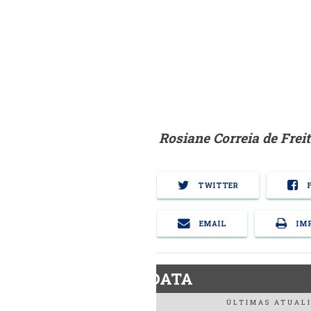
Rosiane Correia de Frei
TWITTER
F
EMAIL
IMP
BiodieselDATA
ÚLTIMAS ATUALI