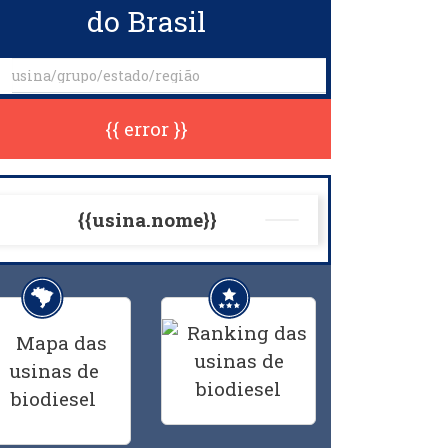
do Brasil
{{ error }}
{{usina.nome}}