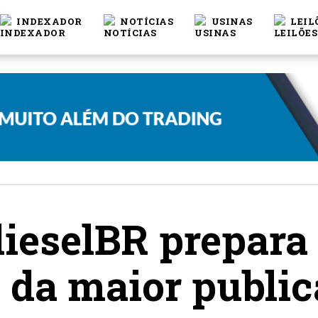
INDEXADOR
NOTÍCIAS
USINAS
LEIL
dieselBR prepara
da maior public