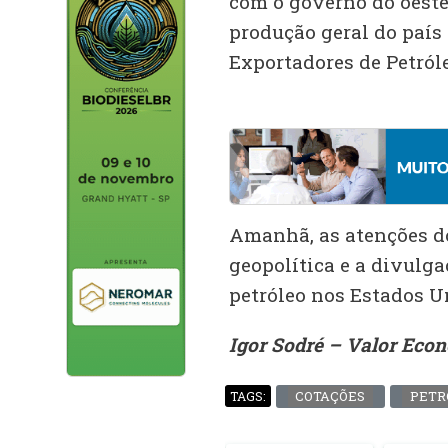
com o governo do oeste 
produção geral do país
Exportadores de Petróle
Amanhã, as atenções do
geopolítica e a divulga
petróleo nos Estados U
Igor Sodré – Valor Eco
COTAÇÕES
PETR
TAGS: