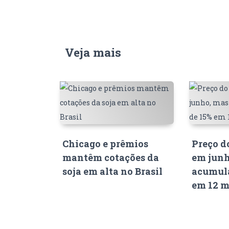
Veja mais
Chicago e prêmios
Preço d
mantêm cotações da
em junh
soja em alta no Brasil
acumula
em 12 m