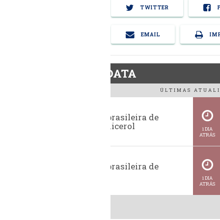
TWITTER
F
EMAIL
IMP
BiodieselDATA
ÚLTIMAS ATUALI
Exportação brasileira de
glicerina e glicerol
1 DIA
ATRÁS
Exportação brasileira de
metanol
1 DIA
ATRÁS