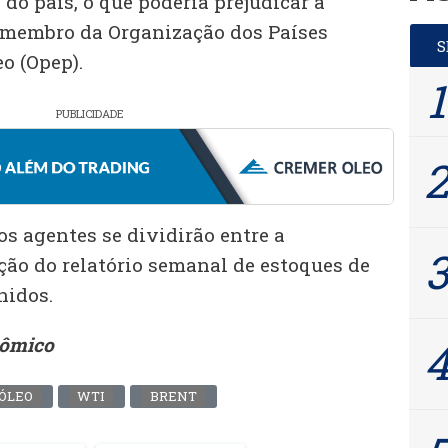
do país, o que poderia prejudicar a
 membro da Organização dos Países
o (Opep).
PUBLICIDADE
s agentes se dividirão entre a
ção do relatório semanal de estoques de
nidos.
nômico
ÓLEO
WTI
BRENT