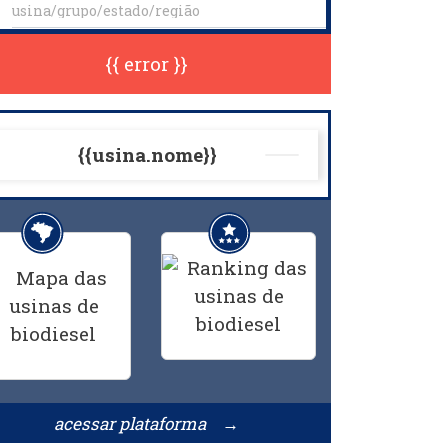
{{ error }}
{{usina.nome}}
acessar plataforma →