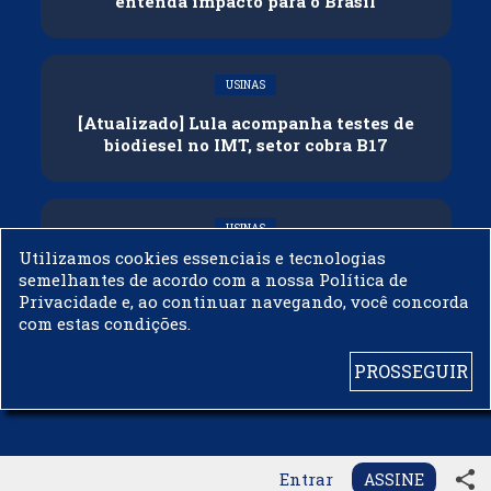
entenda impacto para o Brasil
USINAS
[Atualizado] Lula acompanha testes de
biodiesel no IMT, setor cobra B17
USINAS
Utilizamos cookies essenciais e tecnologias
Governo adia reunião sobre mistura de
semelhantes de acordo com a nossa Política de
etanol na gasolina
Privacidade e, ao continuar navegando, você concorda
com estas condições.
PROSSEGUIR
© 2003 - 2019 -
BIODIESELBR.COM - TODOS OS DIREITOS RESERVADOS
share
Entrar
ASSINE