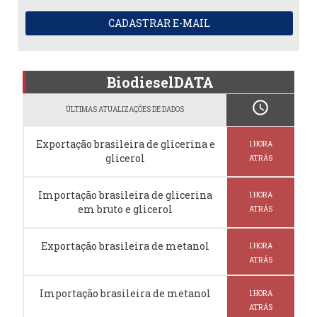
CADASTRAR E-MAIL
BiodieselDATA
schedule
ÚLTIMAS ATUALIZAÇÕES DE DADOS
Exportação brasileira de glicerina e
1 HORA
glicerol
ATRÁS
Importação brasileira de glicerina
1 HORA
em bruto e glicerol
ATRÁS
Exportação brasileira de metanol
1 HORA
ATRÁS
Importação brasileira de metanol
1 HORA
ATRÁS