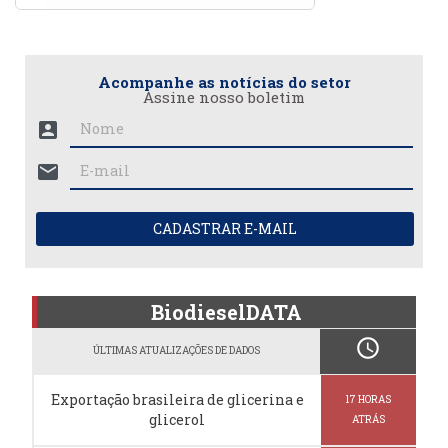
Acompanhe as notícias do setor
Assine nosso boletim
account_box
mail
CADASTRAR E-MAIL
BiodieselDATA
schedule
ÚLTIMAS ATUALIZAÇÕES DE DADOS
Exportação brasileira de glicerina e
17 HORAS
glicerol
ATRÁS