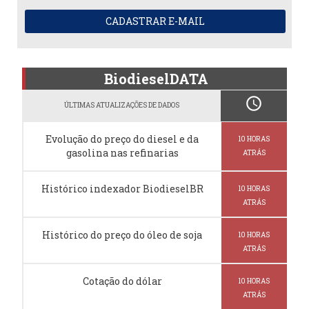
CADASTRAR E-MAIL
BiodieselDATA
schedule
ÚLTIMAS ATUALIZAÇÕES DE DADOS
Evolução do preço do diesel e da
10 HORAS
gasolina nas refinarias
ATRÁS
Histórico indexador BiodieselBR
10 HORAS
ATRÁS
Histórico do preço do óleo de soja
10 HORAS
ATRÁS
Cotação do dólar
10 HORAS
ATRÁS