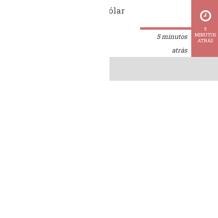
Cotação do dólar
5
MINUTOS
5 minutos
ATRÁS
atrás