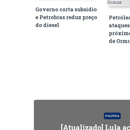
Governo corta subsídio
e Petrobras reduz preço
Petróle
do diesel
ataques
próximo
de Orm
POLÍTICA
[Atualizado] Lula 