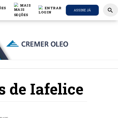
MAIS
ÕES
ENTRAR
search
ASSINE JÁ
 de Iafelice