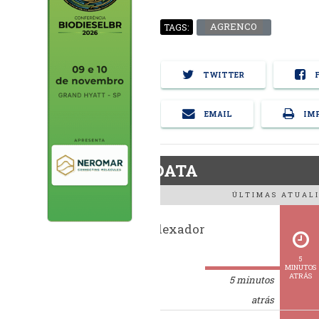
AGRENCO
TAGS:
TWITTER
F
EMAIL
IMP
BiodieselDATA
ÚLTIMAS ATUALI
Histórico indexador
BiodieselBR
5
MINUTOS
ATRÁS
5 minutos
atrás