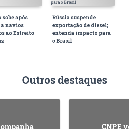
o sobe após
Rússia suspende
 a navios
exportação de diesel;
s ao Estreito
entenda impacto para
uz
o Brasil
Outros destaques
acompanha
CNPE ve