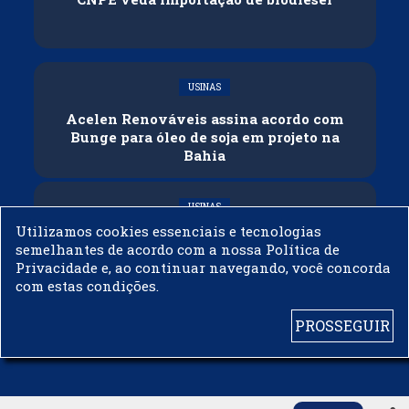
USINAS
Acelen Renováveis assina acordo com
Bunge para óleo de soja em projeto na
Bahia
USINAS
Utilizamos cookies essenciais e tecnologias
Conflitos e veto russo às exportações
semelhantes de acordo com a nossa Política de
ameaçam oferta global de diesel
Privacidade e, ao continuar navegando, você concorda
com estas condições.
PROSSEGUIR
© 2003 - 2019 -
BIODIESELBR.COM - TODOS OS DIREITOS RESERVADOS