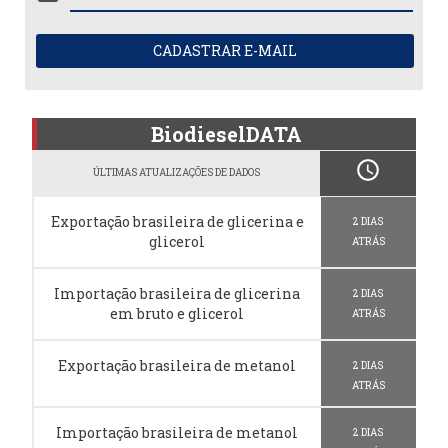
CADASTRAR E-MAIL
BiodieselDATA
schedule
ÚLTIMAS ATUALIZAÇÕES DE DADOS
Exportação brasileira de glicerina e
2 DIAS
glicerol
ATRÁS
Importação brasileira de glicerina
2 DIAS
em bruto e glicerol
ATRÁS
Exportação brasileira de metanol
2 DIAS
ATRÁS
Importação brasileira de metanol
2 DIAS