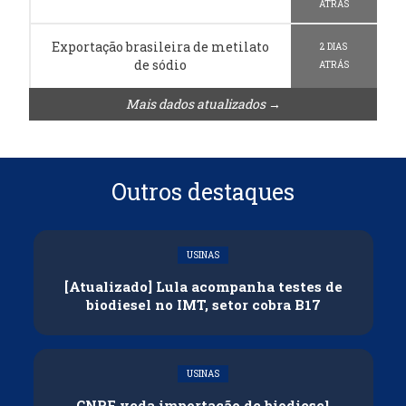
ATRÁS
Exportação brasileira de metilato
2 DIAS
de sódio
ATRÁS
Mais dados atualizados →
Outros destaques
USINAS
[Atualizado] Lula acompanha testes de
biodiesel no IMT, setor cobra B17
USINAS
CNPE veda importação de biodiesel