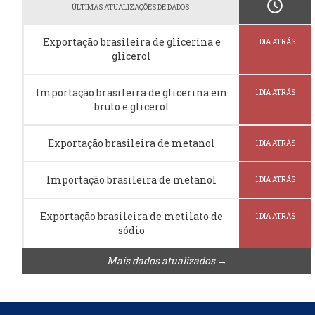
schedule
ÚLTIMAS ATUALIZAÇÕES DE DADOS
Exportação brasileira de glicerina e
1 DIA ATRÁS
glicerol
Importação brasileira de glicerina em
1 DIA ATRÁS
bruto e glicerol
Exportação brasileira de metanol
1 DIA ATRÁS
Importação brasileira de metanol
1 DIA ATRÁS
Exportação brasileira de metilato de
1 DIA ATRÁS
sódio
Mais dados atualizados →