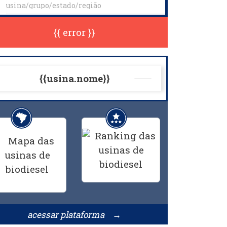
{{ error }}
{{usina.nome}}
acessar plataforma →