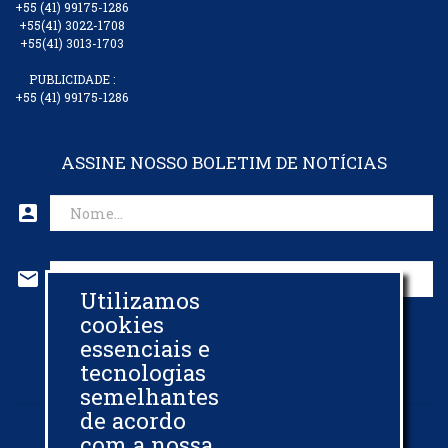
+55 (41) 99175-1286
+55(41) 3022-1708
+55(41) 3013-1703
PUBLICIDADE :
+55 (41) 99175-1286
ASSINE NOSSO BOLETIM DE NOTÍCIAS
account_box
mail
Utilizamos
CADASTRAR EMAIL
cookies
essenciais e
tecnologias
semelhantes
de acordo
com a nossa
© 2013 - 2026 -
BIODIESELBR.COM - TODOS OS DIREITOS RESERVADOS