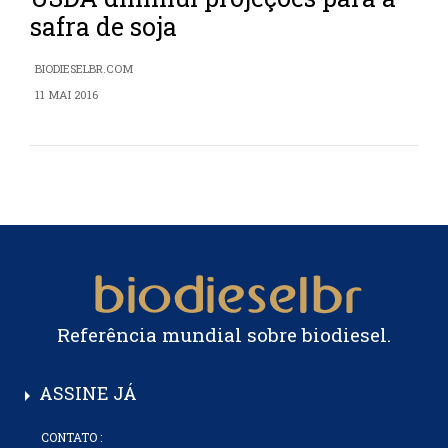
safra de soja
BIODIESELBR.COM
11 MAI 2016
Referência mundial sobre biodiesel.
ASSINE JÁ
arrow_right
CONTATO :