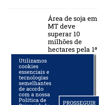
Área de soja em
MT deve
superar 10
milhões de
hectares pela 1ª
vez na nova
Utilizamos
safra, diz Imea
cookies
essenciais e
NOTÍCIAS AGRÍCOLAS
tecnologias
05 MAI 2020
semelhantes
de acordo
com a nossa
Política de
PROSSEGUIR