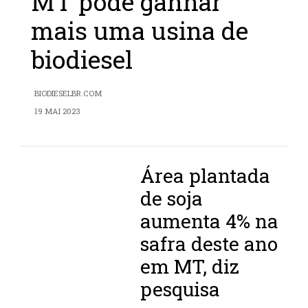
MT pode ganhar
mais uma usina de
biodiesel
BIODIESELBR.COM
19 MAI 2023
Área plantada
de soja
aumenta 4% na
safra deste ano
em MT, diz
pesquisa