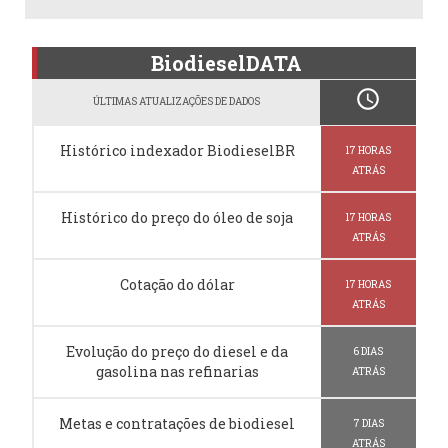
BiodieselDATA
schedule
ÚLTIMAS ATUALIZAÇÕES DE DADOS
Histórico indexador BiodieselBR
17 HORAS
ATRÁS
Histórico do preço do óleo de soja
17 HORAS
ATRÁS
Cotação do dólar
17 HORAS
ATRÁS
Evolução do preço do diesel e da
6 DIAS
gasolina nas refinarias
ATRÁS
Metas e contratações de biodiesel
7 DIAS
ATRÁS