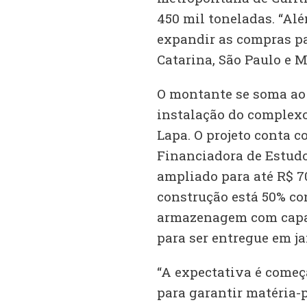
450 mil toneladas. “Al
expandir as compras pa
Catarina, São Paulo e Ma
O montante se soma ao 
instalação do complex
Lapa. O projeto conta 
Financiadora de Estudos
ampliado para até R$ 7
construção está 50% con
armazenagem com capac
Grupo
O
O
“A
A
O
“A
Projeção
O
Em
Em
O
O
“Normalmente,
Cibelle
para ser entregue em ja
vai
Grupo
volume
gente
empresa
montante
expectativa
Grupo
uma
2024,
farelo
grupo
empresas
Bouças
investir
Potencial,
que
está
criou
se
é
Potencial
segunda
o
gerado
também
que
–
“A expectativa é começar
R$
que
a
abrindo
uma
soma
começar
espera
fase,
grupo
com
anunciou
eram
Globo
para garantir matéria-
700
atua
empresa
negociação
diretoria
ao
a
elevar
a
anunciou
esmagamento
em
do
Rural