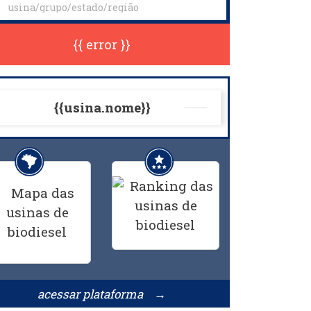
{{ error }}
{{usina.nome}}
acessar plataforma →