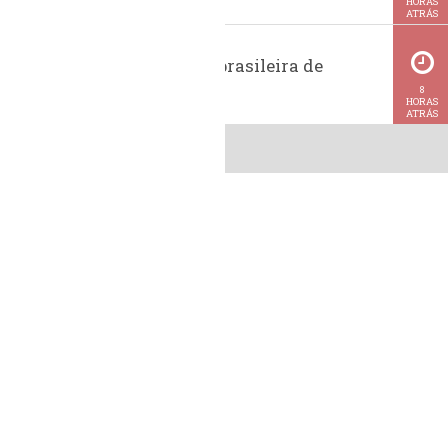
HORAS
ATRÁS
Exportação brasileira de
metanol
8
HORAS
ATRÁS