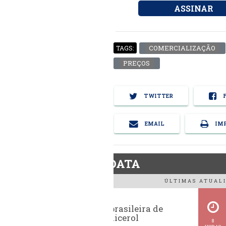
ASSINAR
COMERCIALIZAÇÃO
TAGS:
PREÇOS
TWITTER
F
EMAIL
IMP
BiodieselDATA
ÚLTIMAS ATUALI
Exportação brasileira de
glicerina e glicerol
8