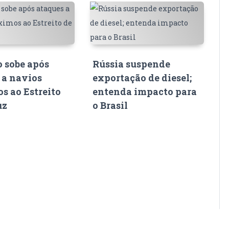
o sobe após
Rússia suspende
 a navios
exportação de diesel;
s ao Estreito
entenda impacto para
uz
o Brasil