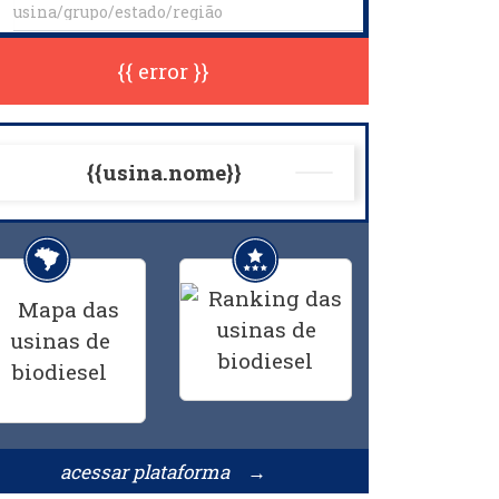
{{ error }}
{{usina.nome}}
acessar plataforma →