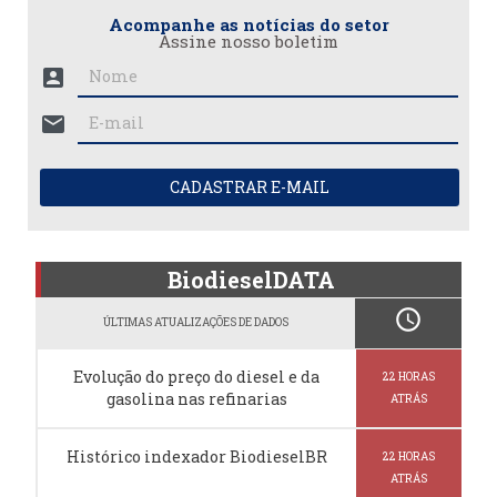
Acompanhe as notícias do setor
Assine nosso boletim
account_box
mail
CADASTRAR E-MAIL
BiodieselDATA
schedule
ÚLTIMAS ATUALIZAÇÕES DE DADOS
Evolução do preço do diesel e da
22 HORAS
gasolina nas refinarias
ATRÁS
Histórico indexador BiodieselBR
22 HORAS
ATRÁS