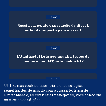
USINAS
Rússia suspende exportação de diesel;
entenda impacto para o Brasil
USINAS
[Atualizado] Lula acompanha testes de
biodiesel no IMT, setor cobra B17
USINAS
Utilizamos cookies essenciais e tecnologias
Governo adia reunião sobre mistura de
semelhantes de acordo com a nossa Política de
etanol na gasolina
Privacidade e, ao continuar navegando, você concorda
com estas condições.