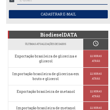
mail
CADASTRAR E-MAIL
BiodieselDATA
schedule
ÚLTIMAS ATUALIZAÇÕES DE DADOS
Exportação brasileira de glicerina e
22 HORAS
glicerol
ATRÁS
Importação brasileira de glicerina em
22 HORAS
bruto e glicerol
ATRÁS
Exportação brasileira de metanol
22 HORAS
ATRÁS
Importação brasileira de metanol
22 HORAS