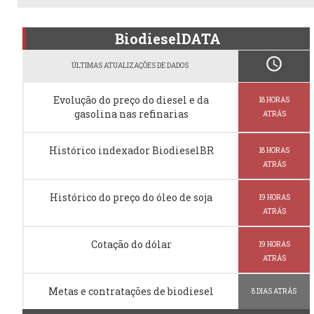
BiodieselDATA
schedule
ÚLTIMAS ATUALIZAÇÕES DE DADOS
Evolução do preço do diesel e da
18 HORAS
gasolina nas refinarias
ATRÁS
Histórico indexador BiodieselBR
18 HORAS
ATRÁS
Histórico do preço do óleo de soja
19 HORAS
ATRÁS
Cotação do dólar
19 HORAS
ATRÁS
Metas e contratações de biodiesel
8 DIAS ATRÁS