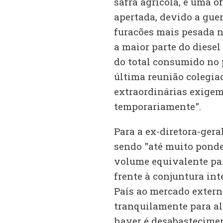
safra agrícola, e uma o
apertada, devido a gue
furacões mais pesada n
a maior parte do diesel
do total consumido no 
última reunião colegia
extraordinárias exigem
temporariamente".
Para a ex-diretora-ger
sendo "até muito ponde
volume equivalente par
frente à conjuntura in
País ao mercado extern
tranquilamente para alg
haver é desabastecimen