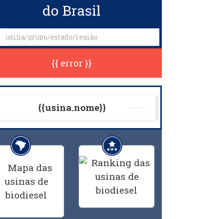
do Brasil
{{ error }}
{{usina.nome}}