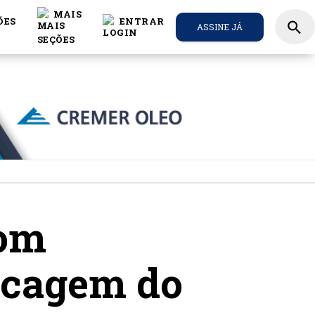
MAIS
ÕES
ENTRAR
search
ASSINE JÁ
com
ocagem do