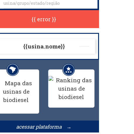
{{ error }}
{{usina.nome}}
acessar plataforma →