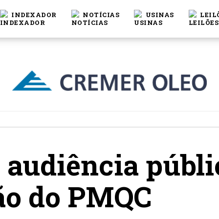
INDEXADOR
NOTÍCIAS
USINAS
LEIL
 audiência públi
ão do PMQC