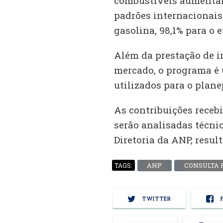
combustíveis aumenta
padrões internacionais
gasolina, 98,1% para o e
Além da prestação de i
mercado, o programa é 
utilizados para o plane
As contribuições receb
serão analisadas técnic
Diretoria da ANP, resul
ANP
CONSULTA 
TAGS:
TWITTER
F