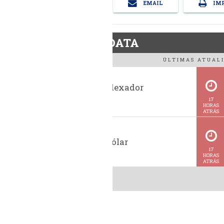
EMAIL
IMP
BiodieselDATA
ÚLTIMAS ATUALI
Histórico indexador
BiodieselBR
17
HORAS
ATRÁS
Cotação do dólar
17
HORAS
ATRÁS