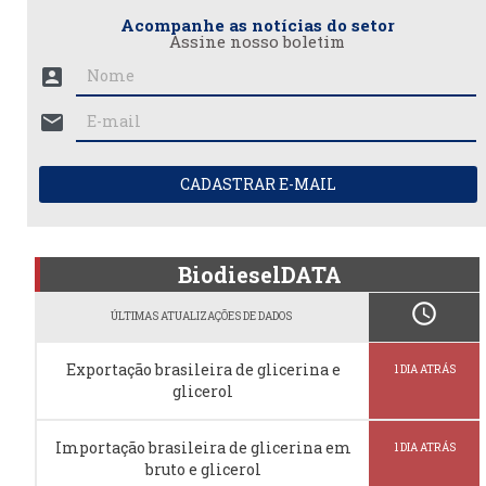
Acompanhe as notícias do setor
Assine nosso boletim
account_box
mail
CADASTRAR E-MAIL
BiodieselDATA
schedule
ÚLTIMAS ATUALIZAÇÕES DE DADOS
Exportação brasileira de glicerina e
1 DIA ATRÁS
glicerol
Importação brasileira de glicerina em
1 DIA ATRÁS
bruto e glicerol