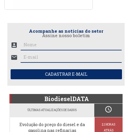
Acompanhe as notícias do setor
Assine nosso boletim
account_box
mail
CADASTRAR E-MAIL
BiodieselDATA
schedule
ÚLTIMAS ATUALIZAÇÕES DE DADOS
Evolução do preço do diesel e da
21 HORAS
gasolina nas refinarias
ATRÁS